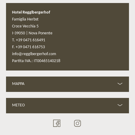
Hotel Regglbergerhof
Famiglia Herbst
Croce Vecchia 5
I-39050
|
Nova Ponente
T. +39 0471 616491
F. +39 0471 616753
info@regglbergerhof.com
Partita IVA.: IT00465140218
MAPPA
METEO