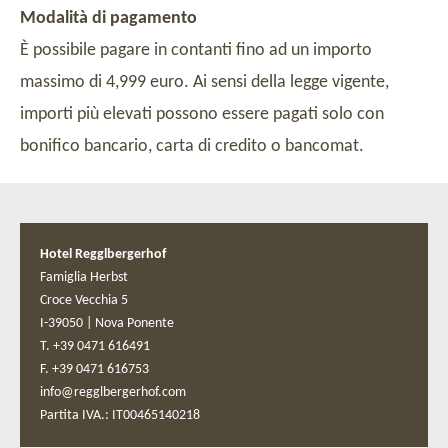
Modalità di pagamento
È possibile pagare in contanti fino ad un importo
massimo di 4,999 euro. Ai sensi della legge vigente,
importi più elevati possono essere pagati solo con
bonifico bancario, carta di credito o bancomat.
Hotel Regglbergerhof
Famiglia Herbst
Croce Vecchia 5
I-39050
|
Nova Ponente
T. +39 0471 616491
F. +39 0471 616753
info@regglbergerhof.com
Partita IVA.: IT00465140218