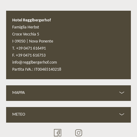
Hotel Regglbergerhof
Famiglia Herbst
Croce Vecchia 5
I-39050
|
Nova Ponente
T. +39 0471 616491
F. +39 0471 616753
info@regglbergerhof.com
Partita IVA.: IT00465140218
MAPPA
METEO