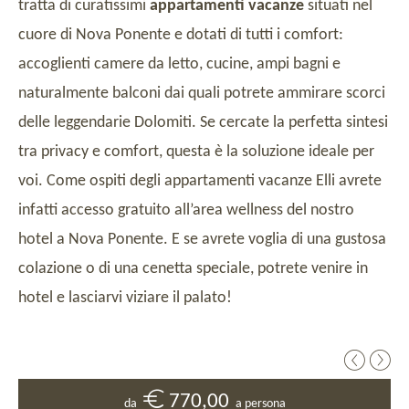
tratta di curatissimi
appartamenti vacanze
situati nel
cuore di Nova Ponente e dotati di tutti i comfort:
accoglienti camere da letto, cucine, ampi bagni e
naturalmente balconi dai quali potrete ammirare scorci
delle leggendarie Dolomiti. Se cercate la perfetta sintesi
tra privacy e comfort, questa è la soluzione ideale per
voi. Come ospiti degli appartamenti vacanze Elli avrete
infatti accesso gratuito all’area wellness del nostro
hotel a Nova Ponente. E se avrete voglia di una gustosa
colazione o di una cenetta speciale, potrete venire in
hotel e lasciarvi viziare il palato!
950,00
770,00
da
da
a persona
a persona