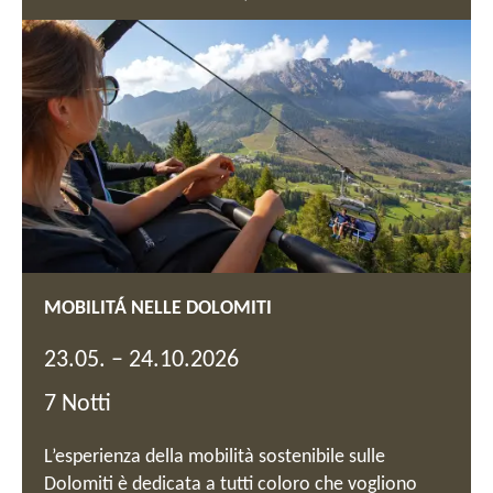
GOLF IN ALTO ADIGE
MOBILITÁ NELLE DOLOMITI
22.05.
23.05.
–
–
24.10.2026
24.10.2026
7 Notti
7 Notti
Vivete giornate indimenticabili all'insegna del golf
L’esperienza della mobilità sostenibile sulle
circondati dall'imponente paesaggio montano
Dolomiti è dedicata a tutti coloro che vogliono