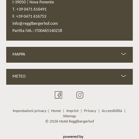
I-39050
|
Nova Ponente
T. +39 0471 616491
F. +39 0471 616753
info@regglbergerhof.com
Partita IVA.: IT00465140218
MAPPA
METEO
Impostazioni privacy
|
Home
|
Imprint
|
Privacy
|
Accessibilità
|
Sitemap
© 2026 Hotel Regglbergerhof