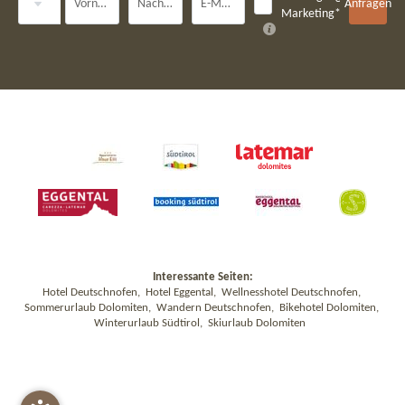
Vorname
Nachname*
E-Mail*
Anfragen
Marketing*
Interessante Seiten:
Hotel Deutschnofen
,
Hotel Eggental
,
Wellnesshotel Deutschnofen
,
Sommerurlaub Dolomiten
,
Wandern Deutschnofen
,
Bikehotel Dolomiten
,
Winterurlaub Südtirol
,
Skiurlaub Dolomiten