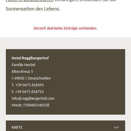
Sonnenseiten des Lebens.
Derzeit sind keine Einträge vorhanden.
Hotel Regglbergerhof
Familie Herbst
Altes Kreuz 5
I-39050
|
Deutschnofen
T. +39 0471 616491
F. +39 0471 616753
info@regglbergerhof.com
MwSt: IT00465140218
KARTE