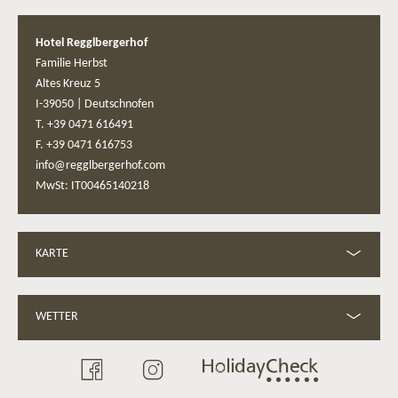
Hotel Regglbergerhof
Familie Herbst
Altes Kreuz 5
I-39050
|
Deutschnofen
T. +39 0471 616491
F. +39 0471 616753
info@regglbergerhof.com
MwSt: IT00465140218
KARTE
WETTER