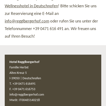
Wellnesshotel in Deutschnofen
! Bitte schicken Sie uns
zur Reservierung eine E-Mail an
info@
regglbergerhof.
com
oder rufen Sie uns unter der
Telefonnummer +39 0471 616 491 an. Wir freuen uns
auf Ihren Besuch!
Hotel Regglbergerhof
Familie Herbst
Altes Kreuz 5
I-39050
|
Deutschnofen
T. +39 0471 616491
F. +39 0471 616753
info@regglbergerhof.com
MwSt: IT00465140218