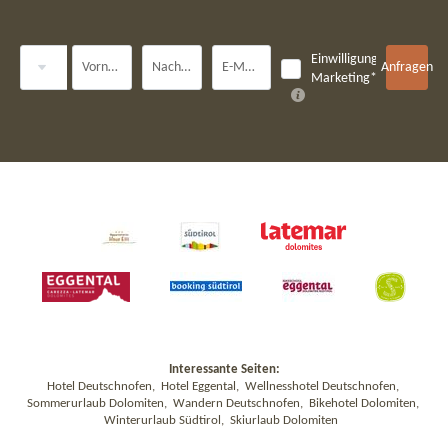
Anrede
Einwilligung
Vorname
Nachname*
E-Mail*
Anfragen
Marketing*
Interessante Seiten:
Hotel Deutschnofen
,
Hotel Eggental
,
Wellnesshotel Deutschnofen
,
Sommerurlaub Dolomiten
,
Wandern Deutschnofen
,
Bikehotel Dolomiten
,
Winterurlaub Südtirol
,
Skiurlaub Dolomiten