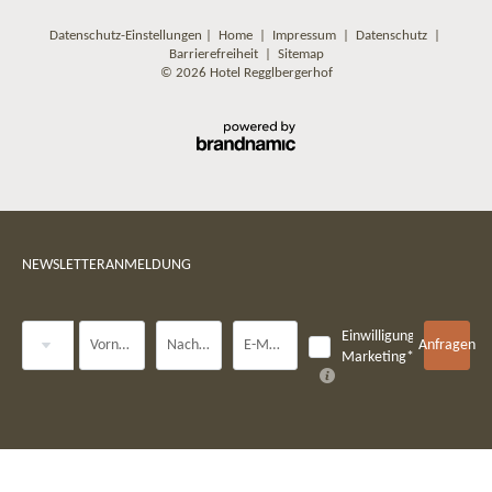
Datenschutz-Einstellungen
|
Home
|
Impressum
|
Datenschutz
|
Barrierefreiheit
|
Sitemap
© 2026 Hotel Regglbergerhof
NEWSLETTERANMELDUNG
Anrede
Einwilligung
Vorname
Nachname*
E-Mail*
Anfragen
Marketing*