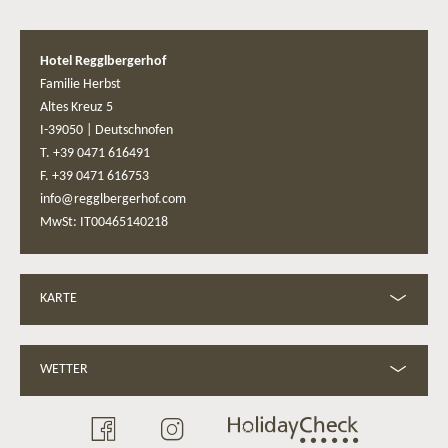
Hotel Regglbergerhof
Familie Herbst
Altes Kreuz 5
I-39050
|
Deutschnofen
T. +39 0471 616491
F. +39 0471 616753
info@regglbergerhof.com
MwSt: IT00465140218
KARTE
WETTER