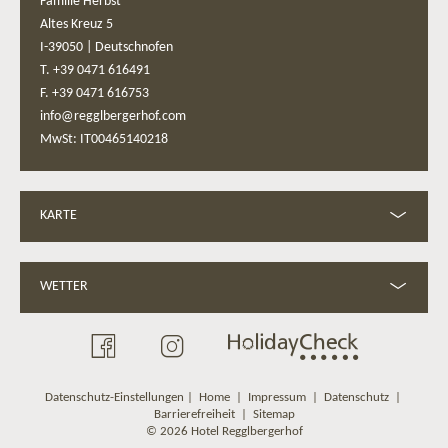
Familie Herbst
Altes Kreuz 5
I-39050
|
Deutschnofen
T. +39 0471 616491
F. +39 0471 616753
info@regglbergerhof.com
MwSt: IT00465140218
KARTE
WETTER
Datenschutz-Einstellungen
|
Home
|
Impressum
|
Datenschutz
|
Barrierefreiheit
|
Sitemap
© 2026 Hotel Regglbergerhof