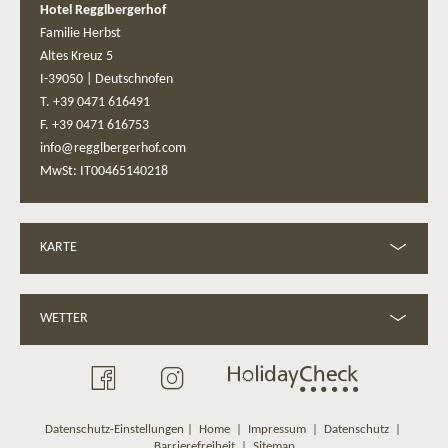
Hotel Regglbergerhof
Familie Herbst
Altes Kreuz 5
I-39050
|
Deutschnofen
T. +39 0471 616491
F. +39 0471 616753
info@regglbergerhof.com
MwSt: IT00465140218
KARTE
WETTER
Datenschutz-Einstellungen
|
Home
|
Impressum
|
Datenschutz
|
Barrierefreiheit
|
Sitemap