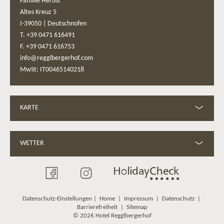
Familie Herbst
Altes Kreuz 5
I-39050
|
Deutschnofen
T. +39 0471 616491
F. +39 0471 616753
info@regglbergerhof.com
MwSt: IT00465140218
KARTE
WETTER
Datenschutz-Einstellungen
|
Home
|
Impressum
|
Datenschutz
|
Barrierefreiheit
|
Sitemap
© 2026 Hotel Regglbergerhof