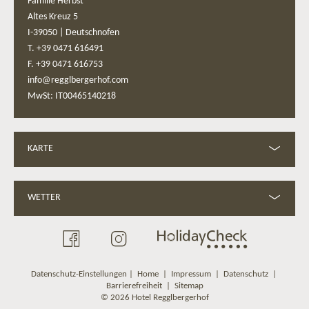
Familie Herbst
Altes Kreuz 5
I-39050
|
Deutschnofen
T. +39 0471 616491
F. +39 0471 616753
info@regglbergerhof.com
MwSt: IT00465140218
KARTE
WETTER
Datenschutz-Einstellungen
|
Home
|
Impressum
|
Datenschutz
|
Barrierefreiheit
|
Sitemap
© 2026 Hotel Regglbergerhof