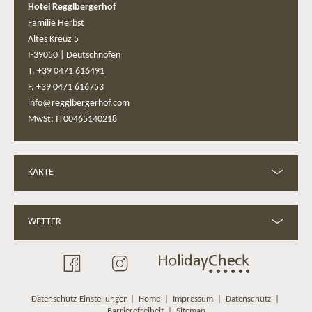
Hotel Regglbergerhof
Familie Herbst
Altes Kreuz 5
I-39050
|
Deutschnofen
T. +39 0471 616491
F. +39 0471 616753
info@regglbergerhof.com
MwSt: IT00465140218
KARTE
WETTER
Datenschutz-Einstellungen
|
Home
|
Impressum
|
Datenschutz
|
Barrierefreiheit
|
Sitemap