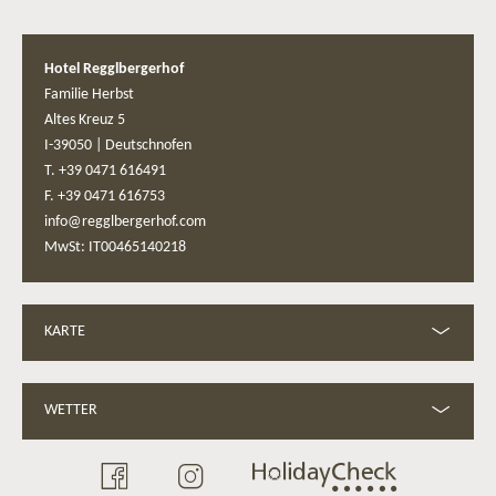
Hotel Regglbergerhof
Familie Herbst
Altes Kreuz 5
I-39050
|
Deutschnofen
T. +39 0471 616491
F. +39 0471 616753
info@regglbergerhof.com
MwSt: IT00465140218
KARTE
WETTER