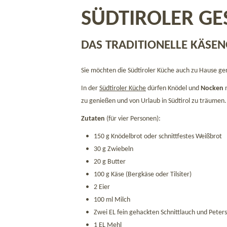
SÜDTIROLER G
DAS TRADITIONELLE KÄSE
Sie möchten die Südtiroler Küche auch zu Hause ge
In der
Südtiroler Küche
dürfen Knödel und
Nocken
n
zu genießen und von Urlaub in Südtirol zu träumen.
Zutaten
(für vier Personen):
150 g Knödelbrot oder schnittfestes Weißbrot
30 g Zwiebeln
20 g Butter
100 g Käse (Bergkäse oder Tilsiter)
2 Eier
100 ml Milch
Zwei EL fein gehackten Schnittlauch und Petersi
1 EL Mehl