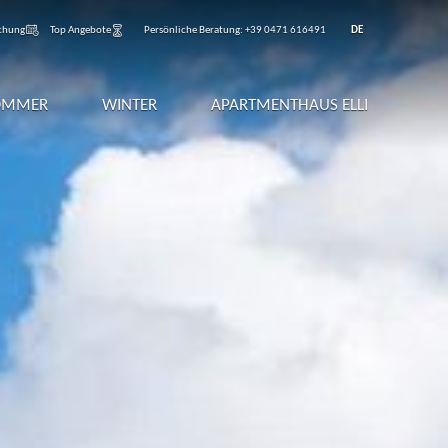
chung
Top Angebote
Persönliche Beratung:
+39 0471 616491
DE
OMMER
WINTER
APARTMENTHAUS ELLI