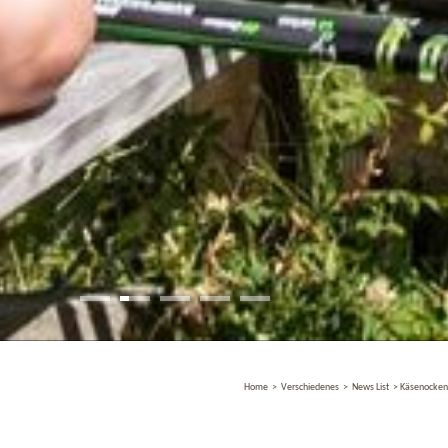
Home
>
Verschiedenes
>
News List
>
Käsenocken: