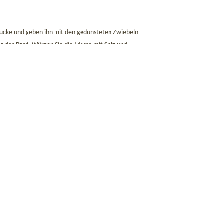
Stücke und geben ihn mit den gedünsteten Zwiebeln
er das
Brot
. Würzen Sie die Masse mit
Salz
und
en ruhen. Mit nassen Händen formen
Sie
Nocken
, die
n mit Parmesan und geschmolzener Butter.
en.