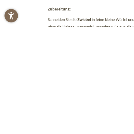
Zubereitung
:
Schneiden Sie die
Zwiebel
in feine kleine Würfel un
über die kleinen Brotwürfel. Verrühren Sie nun die
Pfeffer
und geben Sie das Mehl zum Binden hinzu. K
Sie in gesalzenes, kochendes
Wasser
geben und rund
Das Rezept können Sie natürlich auch während Ihre
Quelle:
„So kocht Südtirol“