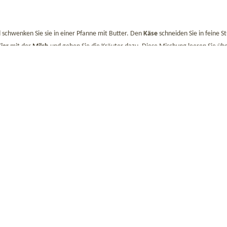
d schwenken Sie sie in einer Pfanne mit Butter. Den
Käse
schneiden Sie in feine 
Eier
mit der
Milch
und geben Sie die Kräuter dazu. Diese Mischung leeren Sie üb
neten Sie den Teig so lange bis er zusammenhält und lassen Sie ihn zehn Minut
 15-20 Minuten sieden lassen. Die fertigen Nocken garnieren Sie nach Beliebe
s Urlaubs, bei uns im Regelberghof, in den
Ferienwohnungen in Südtirol
zubereit