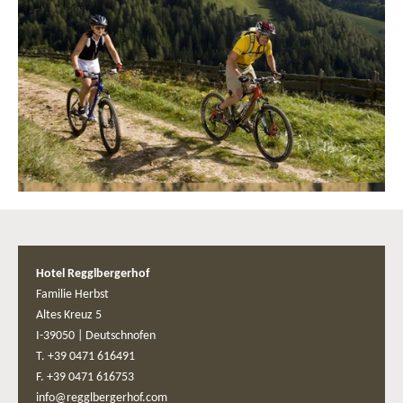
Hotel Regglbergerhof
Familie Herbst
Altes Kreuz 5
I-39050
|
Deutschnofen
T. +39 0471 616491
F. +39 0471 616753
info@regglbergerhof.com