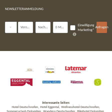
NEWSLETTERANMELDUNG
Anrede
Einwilligung
Vorname
Nachname*
E-Mail*
Anfragen
Marketing*
Interessante Seiten:
Hotel Deutschnofen
,
Hotel Eggental
,
Wellnesshotel Deutschnofen
,
Sommerurlaub Dolomiten
,
Wandern Deutschnofen
,
Bikehotel Dolomiten
,