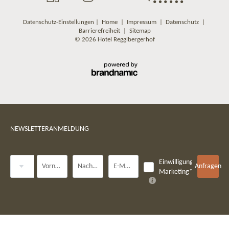
Datenschutz-Einstellungen
|
Home
|
Impressum
|
Datenschutz
|
Barrierefreiheit
|
Sitemap
© 2026 Hotel Regglbergerhof
NEWSLETTERANMELDUNG
Anrede
Einwilligung
Vorname
Nachname*
E-Mail*
Anfragen
Marketing*