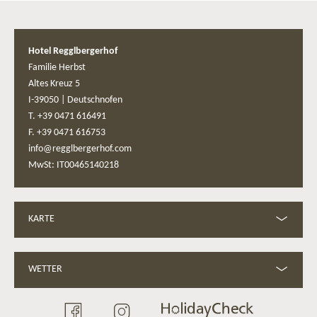
Hotel Regglbergerhof
Familie Herbst
Altes Kreuz 5
I-39050
|
Deutschnofen
T. +39 0471 616491
F. +39 0471 616753
info@regglbergerhof.com
MwSt: IT00465140218
KARTE
WETTER