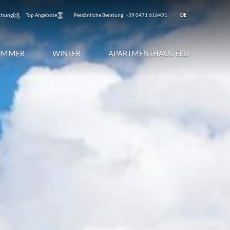
chung
Top Angebote
Persönliche Beratung:
+39 0471 616491
DE
OMMER
WINTER
APARTMENTHAUS ELLI