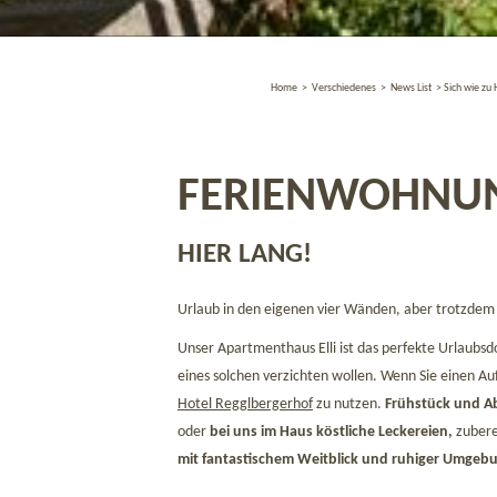
Home
>
Verschiedenes
>
News List
>
Sich wie zu 
FERIENWOHNUN
HIER LANG!
Urlaub in den eigenen vier Wänden, aber trotzdem 
Unser Apartmenthaus Elli ist das perfekte Urlaubsd
eines solchen verzichten wollen. Wenn Sie einen Au
Hotel Regglbergerhof
zu nutzen.
Frühstück und 
oder
bei uns im Haus köstliche Leckereien,
zubere
mit fantastischem Weitblick und ruhiger Umgeb