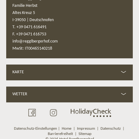
Familie Herbst
Altes Kreuz 5
I-39050
|
Deutschnofen
T. +39 0471 616491
F. +39 0471 616753
info@regglbergerhof.com
MwSt: IT00465140218
KARTE
WETTER
Datenschutz-Einstellungen
|
Home
|
Impressum
|
Datenschutz
|
Barrierefreiheit
|
Sitemap