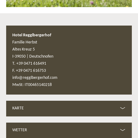
Hotel Regglbergerhof
Familie Herbst
Altes Kreuz 5
I-39050
|
Deutschnofen
T. +39 0471 616491
F. +39 0471 616753
info@regglbergerhof.com
MwSt: IT00465140218
KARTE
WETTER