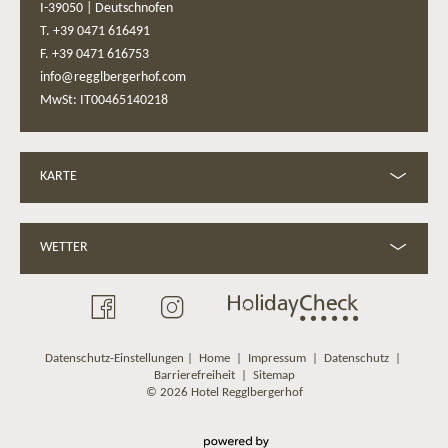
I-39050
|
Deutschnofen
T. +39 0471 616491
F. +39 0471 616753
info@regglbergerhof.com
MwSt: IT00465140218
KARTE
WETTER
Datenschutz-Einstellungen
|
Home
|
Impressum
|
Datenschutz
|
Barrierefreiheit
|
Sitemap
© 2026 Hotel Regglbergerhof