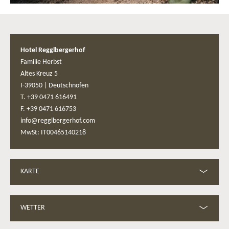
Hotel Regglbergerhof
Familie Herbst
Altes Kreuz 5
I-39050
|
Deutschnofen
T. +39 0471 616491
F. +39 0471 616753
info@regglbergerhof.com
MwSt: IT00465140218
KARTE
WETTER