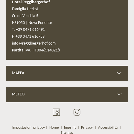
Hotel Regglbergerhof
Famiglia Herbst
Croce Vecchia 5
I-39050
|
Nova Ponente
T. +39 0471 616491
F. +39 0471 616753
info@regglbergerhof.com
Partita IVA.: IT00465140218
MAPPA
METEO
Impostazioni privacy
|
Home
|
Imprint
|
Privacy
|
Accessibilità
|
Sitemap